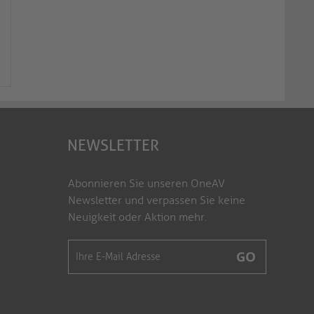
Netzkabel - IEC-Verlängerung IEC
Netzkabel - Eurostec
(C13) auf IEC (C14) gerade...
IEC-Buchse (C7) gerad
X-C13P-C13F-050B
X-ESG-C7G-010B
NEWSLETTER
Abonnieren Sie unseren OneAV
Newsletter und verpassen Sie keine
Neuigkeit oder Aktion mehr.