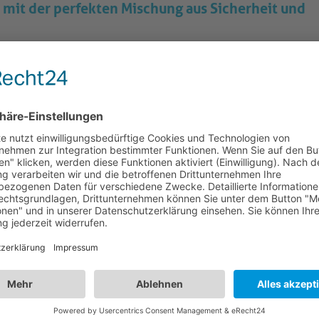
 mit der perfekten Mischung aus Sicherheit und
Typ C, CEE 7/16) auf Euro-Steckdose (Typ C, CEE 7/16) mit
lose Verbindung zwischen einer Vielzahl von Geräten
 zu gewährleisten.
nem Euro-Stecker (Typ C, CEE 7/16) gerade auf Euro-
ahtlose Kompatibilität mit verschiedenen Geräten zu
C-Außenmantel (H03-VV-H2-F2), ist dieses Netzkabel
ehen und bieten zuverlässige Stromübertragung.
nleitern mit einem Durchmesser von 0,75mm², die jeweils
d eine optimale Leitfähigkeit und Haltbarkeit garantiert.
t einem präzisen Knickschutz, der Langlebigkeit und
eistet.
nment-Systeme, Büroeinrichtungen oder andere