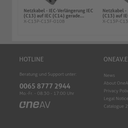
Netzkabel - IEC-Verlängerung IEC
Netzkabel -
(C13) auf IEC (C14) gerade...
(C13) auf IE
X-C13P-C13F-010B
X-C13P-C1
HOTLINE
ONEAV.
Beratung und Support unter:
News
About One
0065 8777 2944
Privacy Poli
Mo.-Fr. - 08:30 - 17:00 Uhr
Legal Notic
Catalogue 