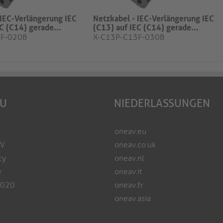
 IEC-Verlängerung IEC
Netzkabel - IEC-Verlängerung IEC
C (C14) gerade...
(C13) auf IEC (C14) gerade...
3F-020B
X-C13P-C13F-030B
EU
NIEDERLASSUNGEN
oneav.eu
AV
oneav.co.uk
cy
oneav.nl
e
oneav.it
2020
oneav.fr
oneav.asia