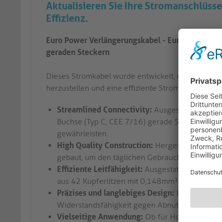
Aktualisieren Sie Ihre Stromanschlüsse
Effizienz.
Euro Power Verlängerungskabel - Euro-Stecker (
geraden Steckern
Dieses Stromkabel wurde entwickelt, um eine naht
herzustellen und eine effiziente Stromübertragung
Streamlined Connectivity:
Ausgestattet mit ei
Buchse (Typ C, CEE 7/16) gerade Stecker, die n
gewährleisten.
High Quality Construction:
Hergestellt mit PV
gebaut, um den täglichen Gebrauch zu widerst
Effiziente Leitfähigkeit:
Ausgestattet mit Inne
aus 42 Kupferlitzen mit 0,148mm² bestehen, wir
Präzises und langlebiges Design:
Entwickelt mi
Widerstandsfähigkeit gegen Abnutzung gewährl
Vielseitige Anwendung:
Ob für Home-Entertai