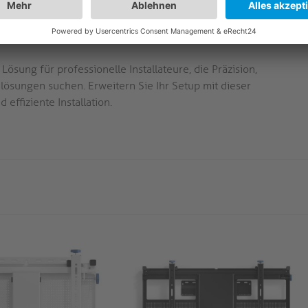
 integrierte Komponentenablage zur bequemen
ör.
ösung für professionelle Installateure, die Präzision,
elösungen suchen. Erweitern Sie Ihr Setup mit dieser
ffiziente Installation.