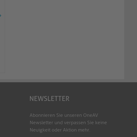
XL No-Touch Pop-Out Mount -
Soft-Touch Pop-Out M
weiß, 135kg
schwarz, 40kg
VL-WM-NT600W
VL-WM-ST400
NEWSLETTER
Abonnieren Sie unseren OneAV
Newsletter und verpassen Sie keine
Neuigkeit oder Aktion mehr.