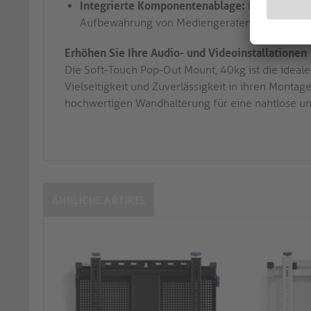
Integrierte Komponentenablage:
Enthält eine
Aufbewahrung von Mediengeräten oder Zubeh
Erhöhen Sie Ihre Audio- und Videoinstallationen
Die Soft-Touch Pop-Out Mount, 40kg ist die ideale L
Vielseitigkeit und Zuverlässigkeit in ihren Montag
hochwertigen Wandhalterung für eine nahtlose und e
ÄHNLICHE ARTIKEL