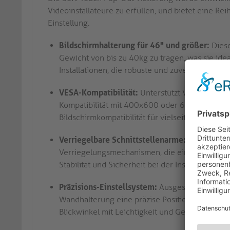
Videoinstallateure zu erfüllen, und bietet eine Re
Einstellung.
Bildschirmhalterung für 46" und größer:
Diese
Gewicht von bis zu 40kg zu tragen, was sie idea
Installationen, die robuste und zuverlässige M
VESA-Kompatibilität:
Unterstützt VESA 200x20
Kompatibilität mit 400x600 oder 600x400 Konfi
Bildschirmkompatibilität für vielseitige Installa
Verriegelbare Schnittstellenarme:
Die Wandhal
Verriegelungsmechanismen, die eine sichere Be
Stabilität und Sicherheit bei der Installation un
Präzisions-Einstellsystem:
Ausgestattet mit ei
Wandhalterung eine präzise Positionierung und 
Blickwinkel mit Leichtigkeit und Genauigkeit.