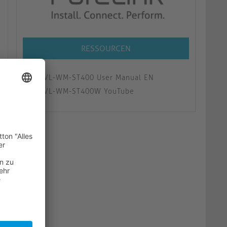
RESSOURCEN
VL-WM-ST400 User Manual EN
VL-WM-ST400W YouTube