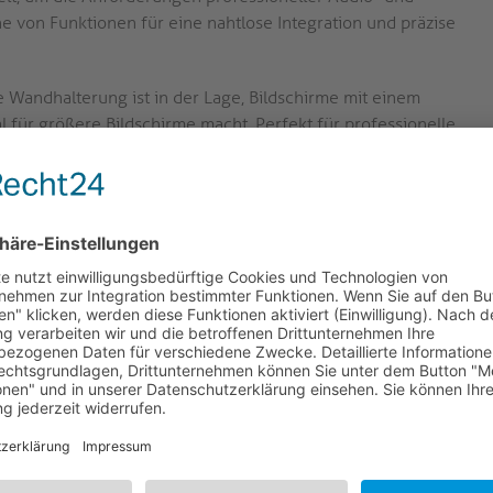
ihe von Funktionen für eine nahtlose Integration und präzise
 Wandhalterung ist in der Lage, Bildschirme mit einem
l für größere Bildschirme macht. Perfekt für professionelle
ontagelösungen erfordern.
0 bis 400x600, mit einem mitgelieferten Adapter für
gurationen. Dies gewährleistet eine breite Palette von
tionsoptionen.
terung verfügt über Schnittstellenarme mit
festigung am Bildschirm ermöglichen. Dies sorgt für
d Nutzung.
nem 8-Punkt-Mikro-Einstellsystem ermöglicht diese
Ausrichtung des Bildschirms. Erzielen Sie den perfekten