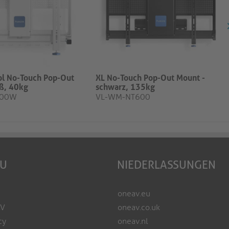
ol No-Touch Pop-Out
XL No-Touch Pop-Out Mount -
ß, 40kg
schwarz, 135kg
400W
VL-WM-NT600
EU
NIEDERLASSUNGEN
oneav.eu
AV
oneav.co.uk
cy
oneav.nl