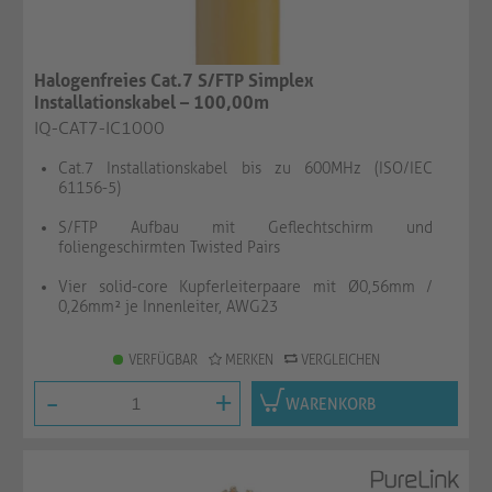
Halogenfreies Cat.7 S/FTP Simplex
Installationskabel – 100,00m
IQ-CAT7-IC1000
Cat.7 Installationskabel bis zu 600MHz (ISO/IEC
61156-5)
S/FTP Aufbau mit Geflechtschirm und
foliengeschirmten Twisted Pairs
Vier solid-core Kupferleiterpaare mit Ø0,56mm /
0,26mm² je Innenleiter, AWG23
VERFÜGBAR
MERKEN
VERGLEICHEN
-
+
WARENKORB