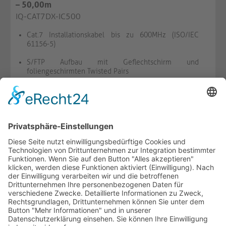
– 50,00m
IQ-CAT7DX-IC500
Cat.7 Installationskabel bis zu 600MHz (ISO/IEC
61156-5)
S/FTP Aufbau mit Geflechtschirm und
foliengeschirmten Twisted Pairs
2x vier solid-core Kupferleiterpaare mit Ø0,56mm /
0,26mm² je Innenleiter, AWG23
VERFÜGBAR
MERKEN
VERGLEICHEN
-
+
WARENKORB
HOTLINE