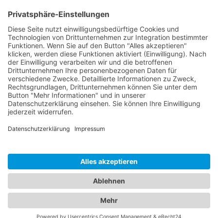
Dokumente
Ähnliche Artikel
HOTLINE
ONEAV.EU
NIEDERLASSUNGEN
NEWSLETTER
© 2026 PureLink GmbH - OneAV B2B-Shop - * All prices plus resp. VAT and
plus delivery costs. Business customers only.