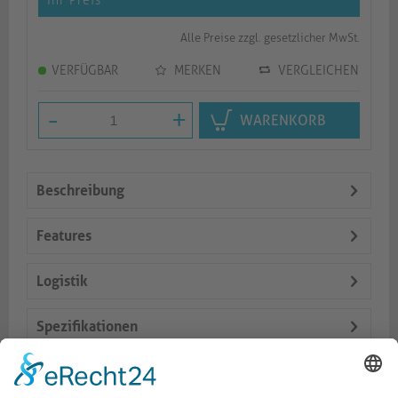
Ihr Preis
*
Alle Preise zzgl. gesetzlicher MwSt.
VERFÜGBAR
MERKEN
VERGLEICHEN
-
+
WARENKORB
Beschreibung
Features
Logistik
Spezifikationen
Lieferumfang