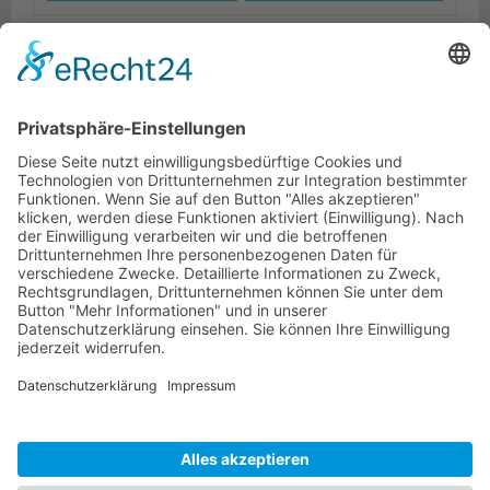
Beschreibung
Logistik
Ähnliche Artikel
HOTLINE
ONEAV.EU
NIEDERLASSUNGEN
NEWSLETTER