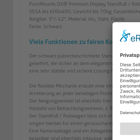
PureMounts DS® Premium Display Standfuß / Rol
VESA bis 600x400, Gewicht bis 70kg, Gesamthö
Neigbar: 5°/-12°, Material: Alu, Stahl, Plastik
Farbe: Schwarz
Viele Funktionen zu fairen Konditione
Der schwarz pulverbeschichtete Standfuß PDS-0002
geliefert, die sicher an dem eleganten Sockel mit
eine sehr stabile und sichere Lösung für große un
Die flexible Mechanik erlaubt eine einfache Dreh
Arretierung an jeder beliebigen Position entlan
Der Neigungswinkel ist ebenfalls frei und ohne We
Vielzahl von Betrachtungswinkeln, z. B. zur Verme
Der Standfuß / Rollwagen lässt sich mit Hilfe des 
sorgen hierbei für einen geräuscharmen Transport
Eine Kameraablage und ein Ablageboden für Geräte
belastbar sind ebenfalls inklusive, während das 