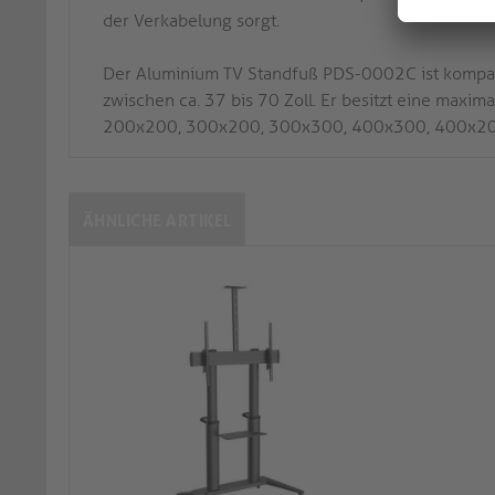
der Verkabelung sorgt.
Der Aluminium TV Standfuß PDS-0002C ist kompat
zwischen ca. 37 bis 70 Zoll. Er besitzt eine maxi
200x200, 300x200, 300x300, 400x300, 400x20
ÄHNLICHE ARTIKEL