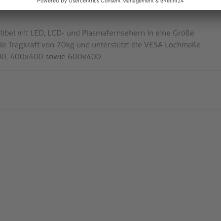
ibel mit LED, LCD- und Plasmafernsehern in eine Größe
male Tragkraft von 70kg und unterstützt die VESA Lochmaße
0, 400x400 sowie 600x400.