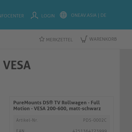
NFOCENTER
LOGIN
WARENKORB
MERKZETTEL
- VESA
PureMounts DS® TV Rollwagen - Full
Motion - VESA 200-600, matt-schwarz
Artikel-Nr.
PDS-0002C
EAN
4251364723999