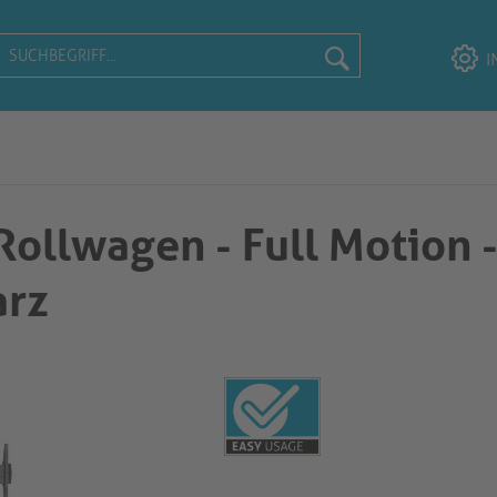
I
ollwagen - Full Motion 
arz