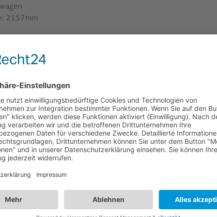
lwagen
he: 2157mm
n
C wird mit einer ultrastarken, leichten Aluminiumsäule
 breitem Querverbinder befestigt ist. Zusammen sorgt dies für
d schwere Displays.
barkeit ins Quer- oder Hochformat sowie die stufenlose
g der Säule in Höhen zwischen 1.250m und 1.600mm.
rkzeug im Bereich 5° bis -12° einstellbar und bietet so eine
idung von Reflexionen.
großzügigen Griffs leicht bewegen - Vier feststellbare Rollen
 mit maximaler Stabilität auf dem Weg.
 und Material, beide höhenverstellbar und bis zu 5kg
integrierte Kabelmanagementsystem für Ordnung und Schutz