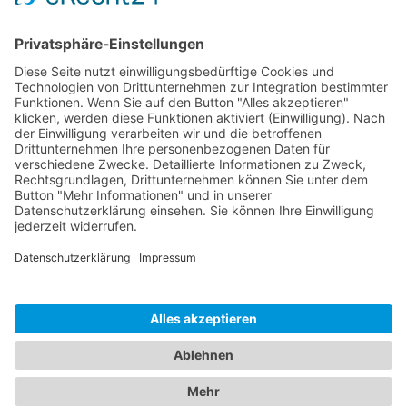
Dokumente
Ähnliche Artikel
HOTLINE
ONEAV.EU
NIEDERLASSUNGEN
NEWSLETTER
© 2026 PureLink GmbH - OneAV B2B-Shop - * All prices plus resp. VAT and