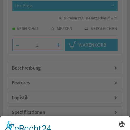
Ihr Preis
*
Alle Preise zzgl. gesetzlicher MwSt.
VERFÜGBAR
MERKEN
VERGLEICHEN
-
+
WARENKORB
Beschreibung
Features
Logistik
Spezifikationen
Lieferumfang