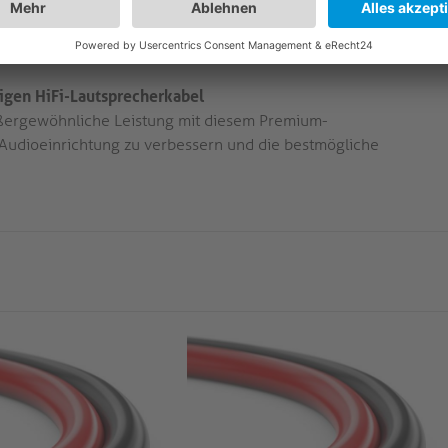
en Konstruktion und den hochwertigen Materialien bietet
und Flexibilität für alle Ihre Audioanforderungen.
igen HiFi-Lautsprecherkabel
ßergewöhnliche Leistung mit diesem Premium-
 Audioeinrichtung zu verbessern und die bestmögliche