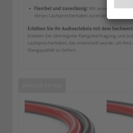
Flexibel und zuverlässig:
Mit seiner langlebig
dieses Lautsprecherkabel zuverlässige Leistung 
Erhöhen Sie Ihr Audioerlebnis mit dem hochwert
Erleben Sie überlegene Klangübertragung und au
Lautsprecherkabel, das entwickelt wurde, um Ihre
Klangqualität zu liefern.
ÄHNLICHE ARTIKEL