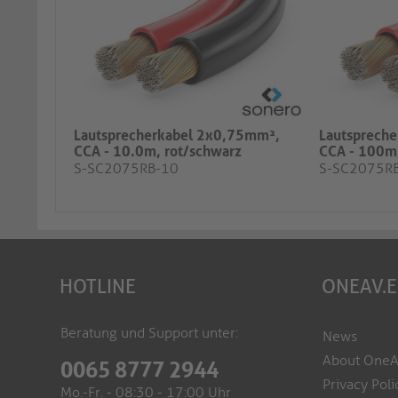
Lautsprecherkabel 2x0,75mm²,
Lautsprech
CCA - 10.0m, rot/schwarz
CCA - 100m,
S-SC2075RB-10
S-SC2075R
HOTLINE
ONEAV.
Beratung und Support unter:
News
About One
0065 8777 2944
Privacy Poli
Mo.-Fr. - 08:30 - 17:00 Uhr