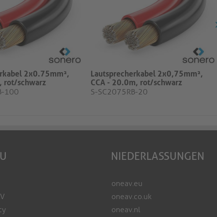
erkabel 2x0.75mm²,
Lautsprecherkabel 2x0,75mm²,
 rot/schwarz
CCA - 20.0m, rot/schwarz
B-100
S-SC2075RB-20
EU
NIEDERLASSUNGEN
oneav.eu
AV
oneav.co.uk
cy
oneav.nl