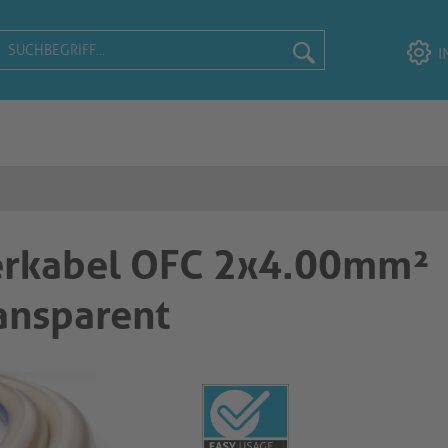
I
herkabel OFC 2x4.00mm²
ansparent