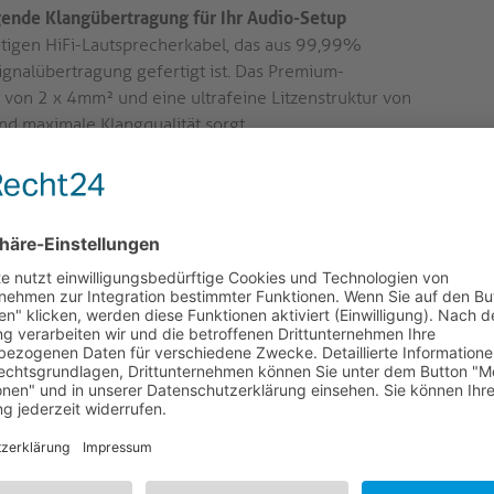
ende Klangübertragung für Ihr Audio-Setup
rtigen HiFi-Lautsprecherkabel, das aus 99,99%
ignalübertragung gefertigt ist. Das Premium-
 von 2 x 4mm² und eine ultrafeine Litzenstruktur von
d maximale Klangqualität sorgt.
bination aus Materialien und Design ergibt ein Kabel, das
rt und damit ideal für Verstärker, Endstufen und
t ein Zeugnis deutscher Ingenieurskunst, mit einem extrem
lexibler Kabelummantelung.
neues Audiosystem einrichten oder Ihr bestehendes System
fekte Wahl, um die beste Klangqualität zu erreichen.
st mit klaren Markierungen für eine einfache Montage
ür präzise Messungen und Polaritätsmarkierungen für eine