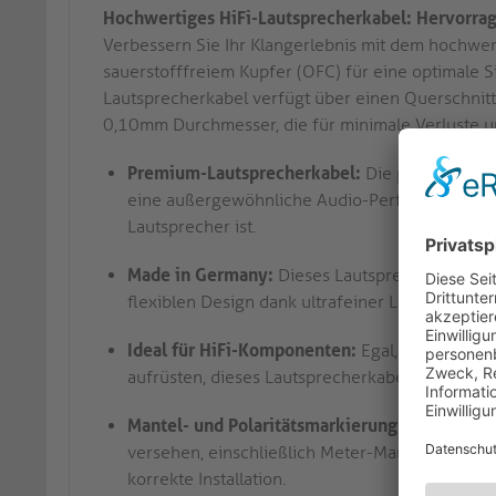
Hochwertiges HiFi-Lautsprecherkabel: Hervorrag
Verbessern Sie Ihr Klangerlebnis mit dem hochwe
sauerstofffreiem Kupfer (OFC) für eine optimale S
Lautsprecherkabel verfügt über einen Querschnitt
0,10mm Durchmesser, die für minimale Verluste un
Premium-Lautsprecherkabel:
Die perfekte Kom
eine außergewöhnliche Audio-Performance liefe
Lautsprecher ist.
Made in Germany:
Dieses Lautsprecherkabel is
flexiblen Design dank ultrafeiner Litzen und f
Ideal für HiFi-Komponenten:
Egal, ob Sie ein 
aufrüsten, dieses Lautsprecherkabel ist die per
Mantel- und Polaritätsmarkierung:
Das Kabel i
versehen, einschließlich Meter-Markierungen f
korrekte Installation.