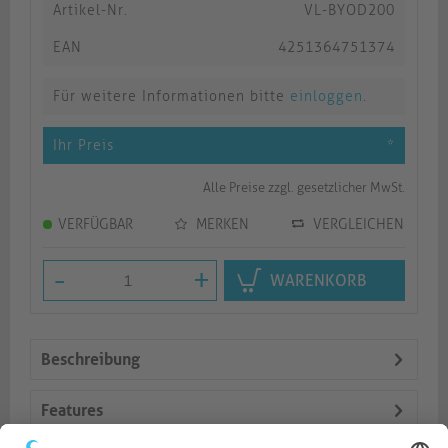
Artikel-Nr.
VL-BYOD200
EAN
4251364751374
Für weitere Informationen bitte
einloggen
.
Ihr Preis
*
Alle Preise zzgl. gesetzlicher MwSt.
VERFÜGBAR
MERKEN
VERGLEICHEN
-
+
WARENKORB
Beschreibung
Features