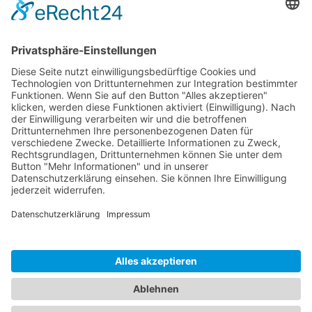
Logistik
Dokumente
Ähnliche Artikel
HOTLINE
ONEAV.EU
NIEDERLASSUNGEN
NEWSLETTER