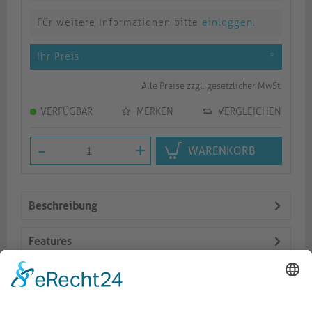
Für weitere Informationen bitte
einloggen
.
Ihr Preis
*
Alle Preise zzgl. gesetzlicher MwSt.
VERFÜGBAR
MERKEN
VERGLEICHEN
-
+
WARENKORB
Beschreibung
Features
Logistik