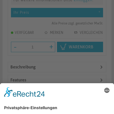
Für weitere Informationen bitte
einloggen
.
Ihr Preis
*
Alle Preise zzgl. gesetzlicher MwSt.
VERFÜGBAR
MERKEN
VERGLEICHEN
-
+
WARENKORB
Beschreibung
Features
Logistik
Dokumente