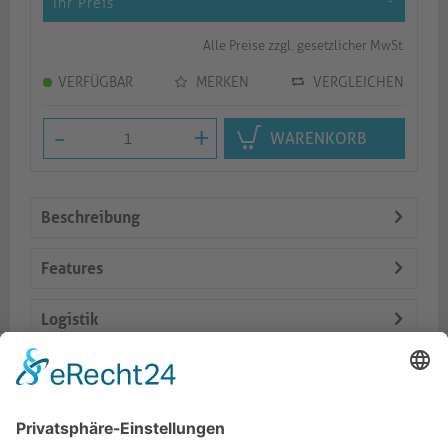
Ihr Preis
*
Alle Preise zzgl. gesetzlicher MwSt.
VERFÜGBAR
MERKEN
VERGLEICHEN
-
+
WARENKORB
Beschreibung
Features
Logistik
Spezifikationen
Lieferumfang