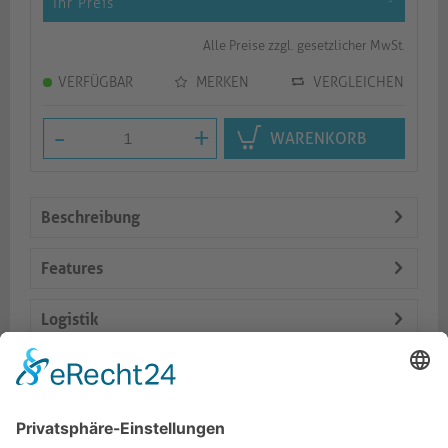
Ihr Preis
*
Alle Preise zzgl. gesetzlicher MwSt.
VERFÜGBAR
MERKEN
VERGLEICHEN
-
+
WARENKORB
Beschreibung
Features
Logistik
Spezifikationen
Lieferumfang