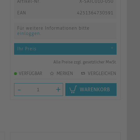
Artikel-Nr.
X-SATC010-050
EAN
4251364730591
Für weitere Informationen bitte
einloggen
.
Ihr Preis
*
Alle Preise zzgl. gesetzlicher MwSt.
VERFÜGBAR
MERKEN
VERGLEICHEN
-
+
WARENKORB