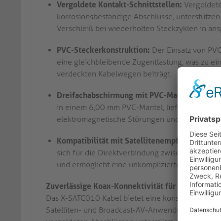
Vergoldete Kontakt-Schnittstellen:
Vergoldete
korrosionsbeständige Abschlüsse, unterstützen 
Verschleiß bei wiederholten Steckzyklen in a
PVC-Steckerkonstruktion:
Der Einsatz von PVC
eine gleichbleibende Zugentlastung, was zu ei
verdeckten Kabelwegen beiträgt.
Dreifachabschirmung mit PVC-Mantel:
Hochwer
in einem 6,00 mm PVC-Mantel, liefern eine Ab
elektromagnetische Störungen und Signalverlus
Kompatibilität mit Satellitenempfängern und
sich für die Direktverbindung zwischen Satell
und ermöglicht eine unkomplizierte Integration
Zuverlässige Koax-Konnektivität für AV-Installa
Das X-SATC010 Kabel bietet eine konstante Abschir
Satelliten- und Broadcast-AV-Anwendungen. Durch