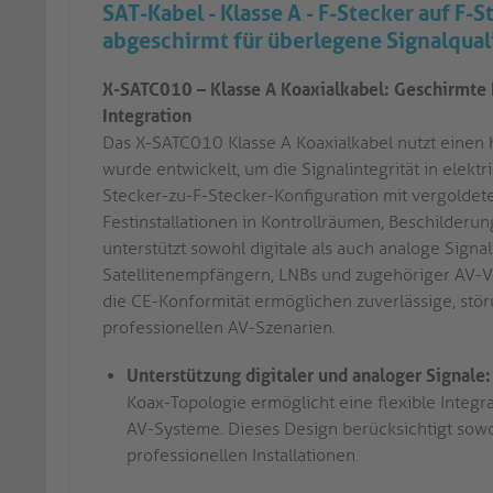
SAT-Kabel - Klasse A - F-Stecker auf F
abgeschirmt für überlegene Signalquali
X-SATC010 – Klasse A Koaxialkabel: Geschirmte F
Integration
Das X-SATC010 Klasse A Koaxialkabel nutzt einen
wurde entwickelt, um die Signalintegrität in elekt
Stecker-zu-F-Stecker-Konfiguration mit vergolde
Festinstallationen in Kontrollräumen, Beschilderu
unterstützt sowohl digitale als auch analoge Signa
Satellitenempfängern, LNBs und zugehöriger AV-Ve
die CE-Konformität ermöglichen zuverlässige, stö
professionellen AV-Szenarien.
Unterstützung digitaler und analoger Signale:
Koax-Topologie ermöglicht eine flexible Integra
AV-Systeme. Dieses Design berücksichtigt sowo
professionellen Installationen.