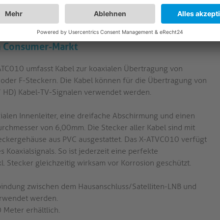
t störungsresistente Signalwege und sichere Verbindungen in
platzinstallationen.
en Consumer-Markt
TC010 umfasst Kabel zur koaxialen Übertragung von
 oder F-Steckern. Die Kabel können für die Übertragung von
/ HD) Kabel-TV-Signalen verwendet werden.
alen Innenleiter, eine dreifache Abschirmung und einen
chmesser von 6,00mm. Die Stecker aller Kabel sind mit
eckergehäuse aus PVC ausgestattet. Das X-ATVC010 verfügt
Koaxialsignals. So ist jederzeit eine perfekte
. Stecker gleichzeitig wirksam vor Korrosion geschützt.
erbindung zwischen dem Hausanschluss/Satelliten-LNB und
erwendet werden.
Meter erhältlich.