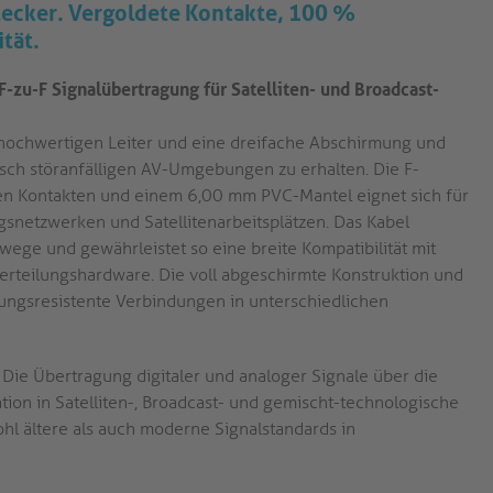
-Stecker. Vergoldete Kontakte, 100 %
tät.
-zu-F Signalübertragung für Satelliten- und Broadcast-
 hochwertigen Leiter und eine dreifache Abschirmung und
risch störanfälligen AV-Umgebungen zu erhalten. Die F-
ten Kontakten und einem 6,00 mm PVC-Mantel eignet sich für
ngsnetzwerken und Satellitenarbeitsplätzen. Das Kabel
lwege und gewährleistet so eine breite Kompatibilität mit
rteilungshardware. Die voll abgeschirmte Konstruktion und
rungsresistente Verbindungen in unterschiedlichen
Die Übertragung digitaler und analoger Signale über die
tion in Satelliten-, Broadcast- und gemischt-technologische
hl ältere als auch moderne Signalstandards in