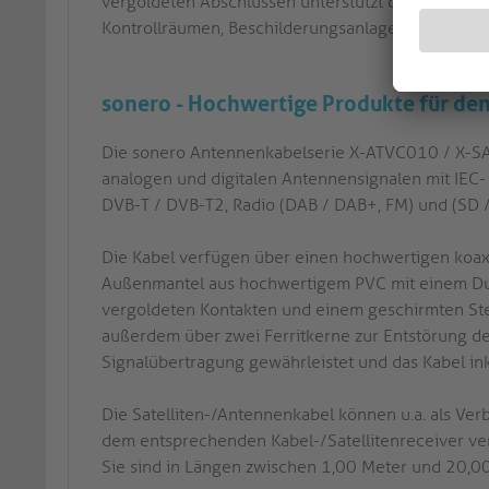
vergoldeten Abschlüssen unterstützt diese Einhei
Kontrollräumen, Beschilderungsanlagen und Arbeits
sonero - Hochwertige Produkte für d
Die sonero Antennenkabelserie X-ATVC010 / X-SA
analogen und digitalen Antennensignalen mit IEC-
DVB-T / DVB-T2, Radio (DAB / DAB+, FM) und (SD 
Die Kabel verfügen über einen hochwertigen koaxi
Außenmantel aus hochwertigem PVC mit einem Dur
vergoldeten Kontakten und einem geschirmten St
außerdem über zwei Ferritkerne zur Entstörung des 
Signalübertragung gewährleistet und das Kabel inkl
Die Satelliten-/Antennenkabel können u.a. als V
dem entsprechenden Kabel-/Satellitenreceiver v
Sie sind in Längen zwischen 1,00 Meter und 20,00 