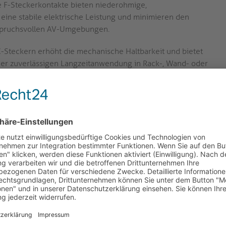
 F-Steckerkontakte bieten niederohmige,
eine stabile elektrische Leistung und minimieren den
nspruchsvollen AV-Umgebungen.
-Steckern erhöht die mechanische Haltbarkeit und bietet
ner zuverlässigen Langzeitanwendung in Rack-, Wand- oder
tiger Leiter und dreifache Abschirmung, eingeschlossen
schirmwirkung von >110 dB. Diese Konstruktion minimiert
te und unterstützt eine robuste AV-Signalverteilung.
 LNBs:
Die F-Stecker-zu-F-Stecker-Konfiguration eignet
itenempfängern, LNBs und anderer F-basierter AV-Hardware
 in Broadcast- und hybride AV-Setups.
tionen
mung, stabile Kontaktstellen und breite Kompatibilität für
 die Kombination aus dreifach geschirmter Konstruktion und