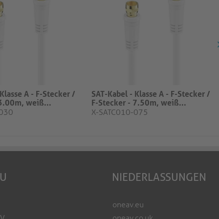
Klasse A - F-Stecker /
SAT-Kabel - Klasse A - F-Stecker /
3.00m, weiß​...
F-Stecker - 7.50m, weiß​...
-030
X-SATC010-075
EU
NIEDERLASSUNGEN
oneav.eu
AV
oneav.co.uk