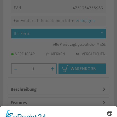
EAN
4251364755983
Für weitere Informationen bitte
einloggen
.
Ihr Preis
*
Alle Preise zzgl. gesetzlicher MwSt.
VERFÜGBAR
MERKEN
VERGLEICHEN
-
+
WARENKORB
Beschreibung
Features
Logistik