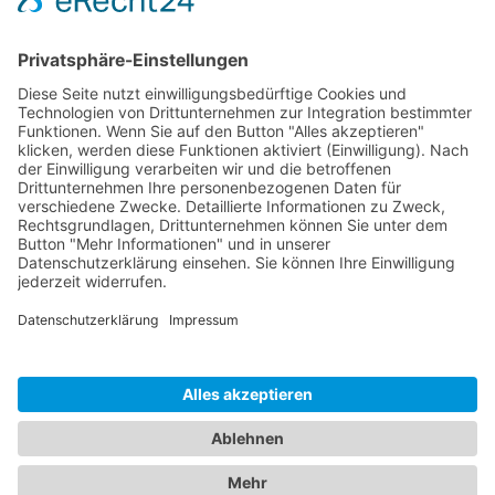
Dokumente
Ähnliche Artikel
HOTLINE
ONEAV.EU
NIEDERLASSUNGEN
NEWSLETTER
© 2026 PureLink GmbH - OneAV B2B-Shop - * All prices plus resp. VAT and