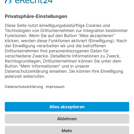
Dokumente
Ähnliche Artikel
HOTLINE
ONEAV.EU
NIEDERLASSUNGEN
NEWSLETTER
© 2026 PureLink GmbH - OneAV B2B-Shop - * All prices plus resp. VAT and