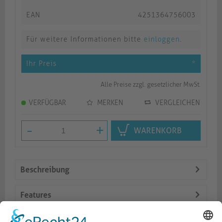
EAN
4251364756003
Für weitere Informationen bitte
einloggen
.
Ihr Preis
*
Alle Preise zzgl. gesetzlicher MwSt.
VERFÜGBAR
MERKEN
VERGLEICHEN
-
+
WARENKORB
Beschreibung
Features
Logistik