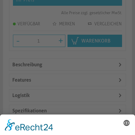
Ihr Preis
*
Alle Preise zzgl. gesetzlicher MwSt.
VERFÜGBAR
MERKEN
VERGLEICHEN
-
+
WARENKORB
Beschreibung
Features
Logistik
Spezifikationen
Lieferumfang