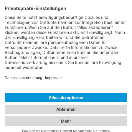
Dokumente
Ähnliche Artikel
HOTLINE
ONEAV.EU
NIEDERLASSUNGEN
NEWSLETTER
© 2026 PureLink GmbH - OneAV B2B-Shop - * All prices plus resp. VAT and
plus delivery costs. Business customers only.