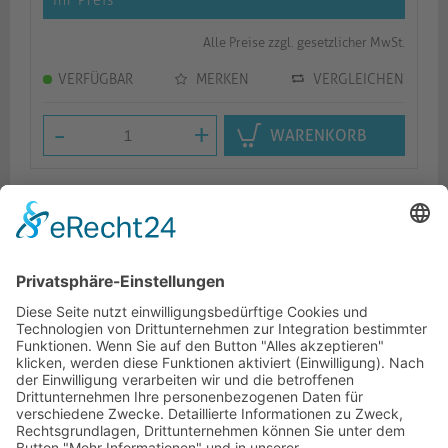
Ihr Preis
*
Alle Preise zzgl. gesetzlicher MwSt.
VERFÜGBAR
MERKEN
VERGLEICHEN
-
+
WARENKORB
Beschreibung
Logistik
Dokumente
HOTLINE