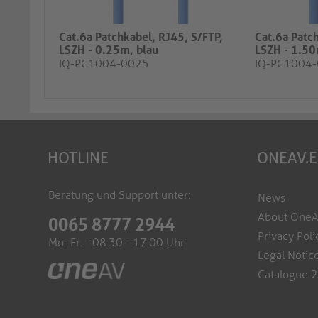
Cat.6a Patchkabel, RJ45, S/FTP,
Cat.6a Patc
LSZH - 0.25m, blau
LSZH - 1.50
IQ-PC1004-0025
IQ-PC1004
HOTLINE
ONEAV.
Beratung und Support unter:
News
About One
0065 8777 2944
Privacy Poli
Mo.-Fr. - 08:30 - 17:00 Uhr
Legal Notic
Catalogue 