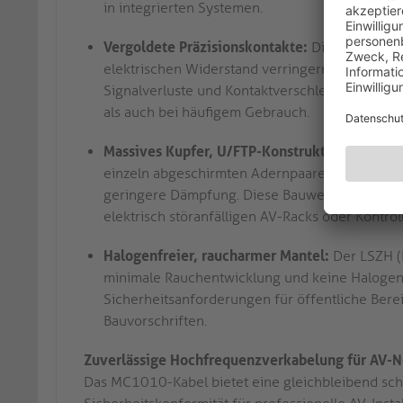
in integrierten Systemen.
Vergoldete Präzisionskontakte:
Die RJ45-Steck
elektrischen Widerstand verringern und die La
Signalverluste und Kontaktverschleiß und unters
als auch bei häufigem Gebrauch.
Massives Kupfer, U/FTP-Konstruktion:
Durch d
einzeln abgeschirmten Adernpaaren (U/FTP) err
geringere Dämpfung. Diese Bauweise ist entsche
elektrisch störanfälligen AV-Racks oder Kontro
Halogenfreier, raucharmer Mantel:
Der LSZH (
minimale Rauchentwicklung und keine Halogenga
Sicherheitsanforderungen für öffentliche Berei
Bauvorschriften.
Zuverlässige Hochfrequenzverkabelung für AV-
Das MC1010-Kabel bietet eine gleichbleibend sc