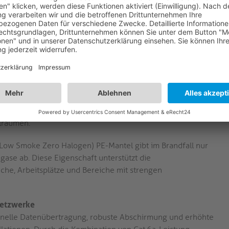
verbinder verfügen über vergoldete Kontakte, die den
ngzeitzuverlässigkeit erhöhen. Dieses Design minimiert
tützt einen stabilen Betrieb sowohl bei Festinstallationen
ie Verwendung von AWG23-Massivkupferleitern mit
eicht das Kabel eine verbesserte Störfestigkeit und
idend für die Aufrechterhaltung der Signalqualität in
llräumen.
Low Smoke Zero Halogen) PE-Mantel gibt im Brandfall nur
se ab. Diese Eigenschaft unterstützt die
che, Arbeitsplätze und Bereiche mit strengen
Netzwerke
hnelle Datenübertragung, robuste Abschirmung und erhöhte