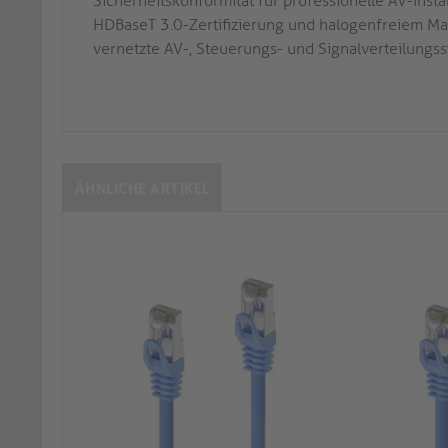
Sicherheitskonformität für professionelle AV-Insta
HDBaseT 3.0-Zertifizierung und halogenfreiem Mant
vernetzte AV-, Steuerungs- und Signalverteilungs
ÄHNLICHE ARTIKEL