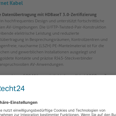
rnet Kabel
 Datenübertragung mit HDBaseT 3.0-Zertifizierung
 hochfrequentes Design und unterstützt fortschrittliche
len AV-Umgebungen. Die U/FTP-Twisted-Pair-Konstruktion
leibende elektrische Leistung und reduzierte
alübertragung in Besprechungsräumen, Kontrollzentren und
ogenfreie, raucharme (LSZH) PE-Mantelmaterial ist für die
lichen und gewerblichen Installationen ausgelegt und
ergoldete Kontakte und präzise RJ45-Steckverbinder
ei anspruchsvollen AV-Anwendungen.
uenzen bis zu 500 MHz, ermöglicht dieses Kabel 10GBase-T
gen. Die hohe Bandbreite eignet sich für AV-over-IP, HD-
gssysteme in professionellen Umgebungen.
HDBaseT 3.0 zertifiziert und erfüllt strenge Anforderungen
-High-Definition-Video, Audio, Ethernet, Steuerung und
it aktueller und zukünftiger HDBaseT-fähiger AV-Hardware