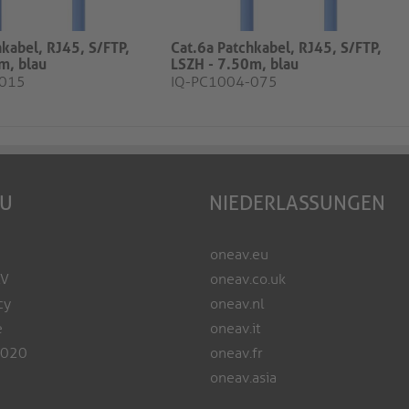
hkabel, RJ45, S/FTP,
Cat.6a Patchkabel, RJ45, S/FTP,
m, blau
LSZH - 7.50m, blau
-015
IQ-PC1004-075
EU
NIEDERLASSUNGEN
oneav.eu
AV
oneav.co.uk
cy
oneav.nl
e
oneav.it
2020
oneav.fr
oneav.asia