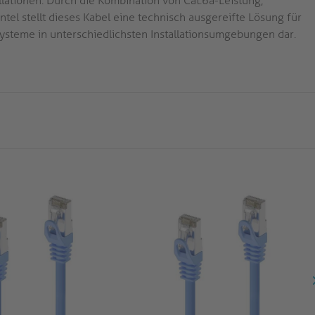
llationen. Durch die Kombination von Cat.6a-Leistung,
el stellt dieses Kabel eine technisch ausgereifte Lösung für
systeme in unterschiedlichsten Installationsumgebungen dar.