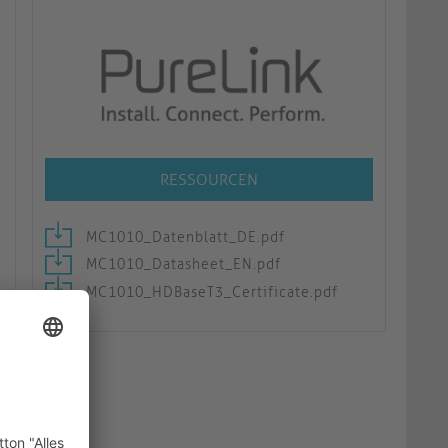
RESSOURCEN
MC1010_Datenblatt_DE.pdf
MC1010_Datasheet_EN.pdf
MC1010_HDBaseT3_Certificate.pdf