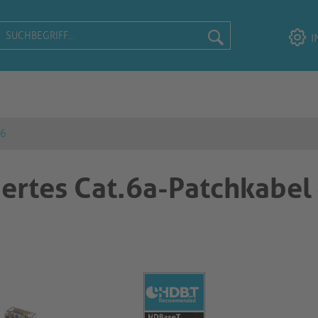
I
 6
iertes Cat.6a-Patchkabel