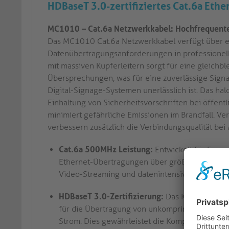
HDBaseT 3.0-zertifiziertes Cat.6a Ethe
MC1010 – Cat.6a Netzwerkkabel: Hochfrequente
Das MC1010 Cat.6a Netzwerkkabel verfügt über ein
Datenübertragungsanforderungen in professionel
mit massiven Kupferleitern sorgt für eine gleichb
Übersprechungen, was für eine zuverlässige Sign
Digital-Signage-Systemen unerlässlich ist. Das hal
Einhaltung von Sicherheitsvorschriften bei öffent
minimiert gefährliche Emissionen im Brandfall. V
verbessern zusätzlich die Verbindungsqualität b
Cat.6a 500MHz Leistung:
Entwickelt für Freq
Ethernet-Übertragungen über größere Entfernun
Video-Streaming und datenintensive Steuerun
HDBaseT 3.0-Zertifizierung:
Das Kabel ist für 
für die Übertragung von unkomprimiertem Ultra
Strom. Dies gewährleistet die Kompatibilität m