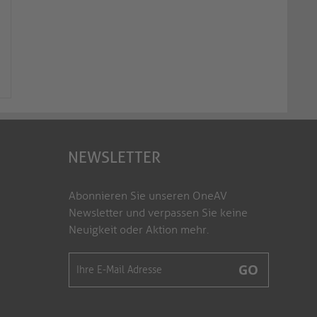
Cat.6a Patchkabel, RJ45, S/FTP,
Cat.6a Patchkabel, RJ
LSZH - 15.0m, blau
LSZH - 20.0m, blau
IQ-PC1004-150
IQ-PC1004-200
NEWSLETTER
Abonnieren Sie unseren OneAV
Newsletter und verpassen Sie keine
Neuigkeit oder Aktion mehr.