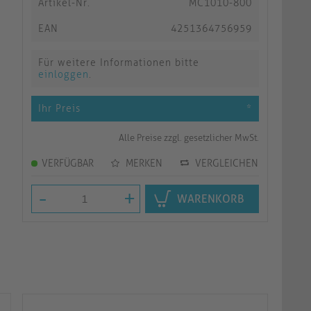
Artikel-Nr.
MC1010-800
EAN
4251364756959
Für weitere Informationen bitte
einloggen
.
Ihr Preis
*
Alle Preise zzgl. gesetzlicher MwSt.
VERFÜGBAR
MERKEN
VERGLEICHEN
-
+
WARENKORB