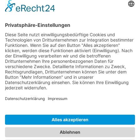
Lieferumfang
Dokumente
Ähnliche Artikel
HOTLINE
ONEAV.EU
NIEDERLASSUNGEN
NEWSLETTER