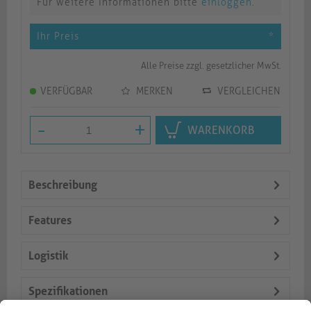
Für weitere Informationen bitte
einloggen
.
Ihr Preis
*
Alle Preise zzgl. gesetzlicher MwSt.
VERFÜGBAR
MERKEN
VERGLEICHEN
-
+
WARENKORB
Beschreibung
Features
Logistik
Spezifikationen