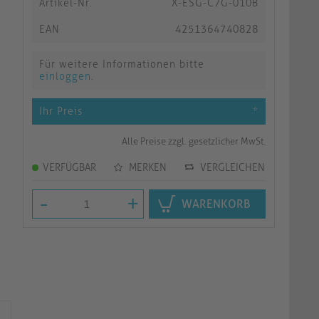
Artikel-Nr.
X-ESG-C7G-010B
EAN
4251364740828
Für weitere Informationen bitte
einloggen
.
Ihr Preis
*
Alle Preise zzgl. gesetzlicher MwSt.
VERFÜGBAR
MERKEN
VERGLEICHEN
-
+
WARENKORB