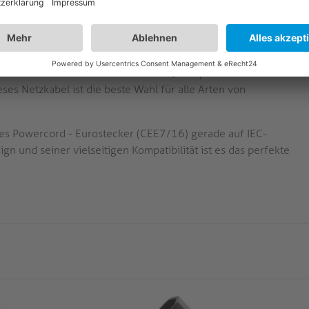
 wurde mit Blick auf Präzision und Haltbarkeit entwickelt.
brauch standhält und eine langlebige Verbindung bietet.
abel ist auf beiden Seiten mit einem Kabelknickschutz
angeschlossen und vor Beschädigungen geschützt bleibt.
m Haushalt:
Ob Sie Ihren Fernseher, Computer oder
es Netzkabel ist die beste Wahl für alle Arten von
des Powercord - Eurostecker (CEE7/16) gerade auf IEC-
n und seiner vielseitigen Kompatibilität ist es das perfekte