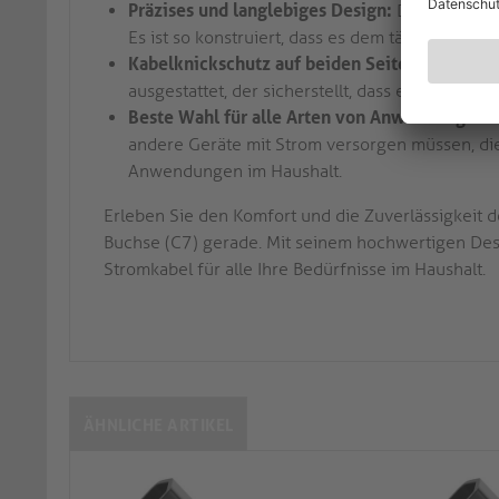
Präzises und langlebiges Design:
Das Netzkabel
Es ist so konstruiert, dass es dem täglichen Ge
Kabelknickschutz auf beiden Seiten:
Das Netzk
ausgestattet, der sicherstellt, dass es sicher 
Beste Wahl für alle Arten von Anwendungen i
andere Geräte mit Strom versorgen müssen, dies
Anwendungen im Haushalt.
Erleben Sie den Komfort und die Zuverlässigkeit 
Buchse (C7) gerade. Mit seinem hochwertigen Desig
Stromkabel für alle Ihre Bedürfnisse im Haushalt.
ÄHNLICHE ARTIKEL