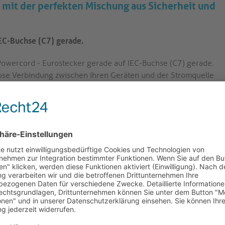
 mit der perfekten Mischung aus Sicherheit und
EC-Buchse (C7) gerade.
Powercord - Eurostecker gerade auf IEC-Buchse (C7) gerade.
lose Verbindung zwischen Ihren Geräten und der Stromquelle
ieses Netzkabel ist an einem Ende mit einem Eurostecker
uchse (C7) ausgestattet. Damit können Sie Ihre Geräte
 ist mit einem H03VVH2-F 2x0,75mm² Kabel ausgestattet,
istet eine sichere und zuverlässige Stromübertragung.
Netzkabel ist mit hochwertigen Materialien und
ung und Haltbarkeit gewährleisten.
it einer Vielzahl von Geräten kompatibel, einschließlich
und mehr. Es bietet Vielseitigkeit für verschiedene