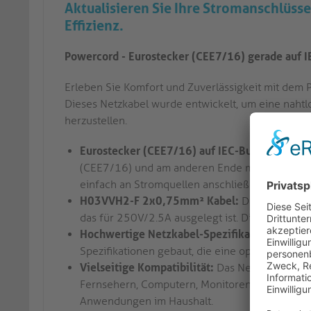
Aktualisieren Sie Ihre Stromanschlüsse
Effizienz.
Powercord - Eurostecker (CEE7/16) gerade auf I
Erleben Sie Komfort und Zuverlässigkeit mit dem 
Dieses Netzkabel wurde entwickelt, um eine naht
herzustellen.
Eurostecker (CEE7/16) auf IEC-Buchse (C7):
D
(CEE7/16) und am anderen Ende mit einer IEC-B
einfach an Stromquellen anschließen.
H03VVH2-F 2x0,75mm² Kabel:
Das Netzkabel
das für 250V/2.5A ausgelegt ist. Dies gewährle
Hochwertige Netzkabel-Spezifikation:
Dieses 
Spezifikationen gebaut, die eine optimale Leist
Vielseitige Kompatibilität:
Das Netzkabel ist m
Fernsehern, Computern, Monitoren, Projektoren 
Anwendungen im Haushalt.