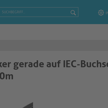
I
ker gerade auf IEC-Buchs
00m