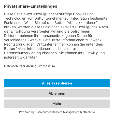
Dokumente
Ähnliche Artikel
HOTLINE
ONEAV.EU
NIEDERLASSUNGEN
NEWSLETTER
© 2026 PureLink GmbH - OneAV B2B-Shop - * All prices plus resp. VAT and
plus delivery costs. Business customers only.