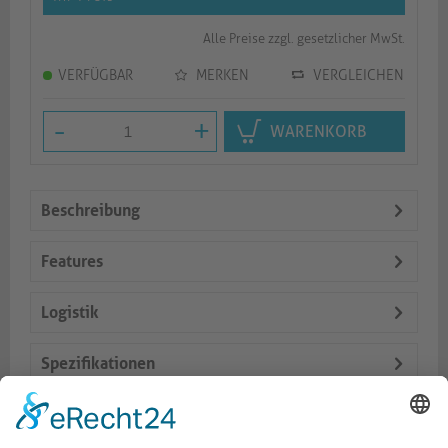
Alle Preise zzgl. gesetzlicher MwSt.
VERFÜGBAR
MERKEN
VERGLEICHEN
-
+
WARENKORB
Beschreibung
Features
Logistik
Spezifikationen
Lieferumfang