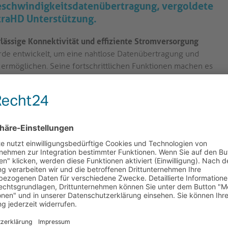
eschwindigkeitsdatenübertragung, vergoldete
traHD Unterstützung.
ässige Konnektivität und effiziente Stromversorgung
e entwickelt, um eine nahtlose Datenübertragung und
 ermöglichen. Seine fortschrittlichen Funktionen machen es
Technikbegeisterte.
en2x1 Technologie bietet dieses Kabel blitzschnelle
u 10Gbps. Egal, ob Sie Dateien übertragen oder Medien
lassen, wenn es um schnelle und effiziente Leistung geht.
onskontakte sorgen für eine stabile und zuverlässige
ich von Verbindungsproblemen und genieße ein nahtloses
Kabels.
B Power Delivery 100W kann dieses Kabel deine Geräte
, dass sie geladen und einsatzbereit bleiben.