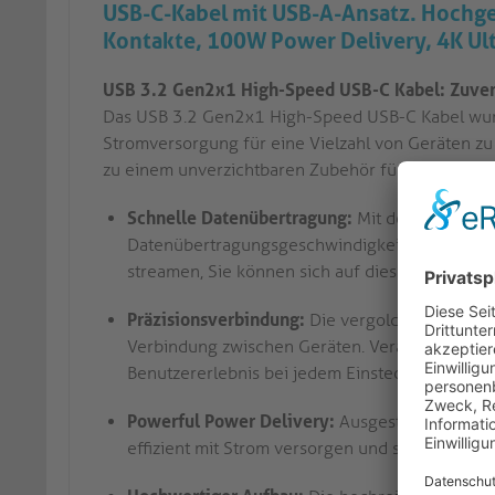
USB-C-Kabel mit USB-A-Ansatz. Hochg
Kontakte, 100W Power Delivery, 4K Ul
USB 3.2 Gen2x1 High-Speed USB-C Kabel: Zuverl
Das USB 3.2 Gen2x1 High-Speed USB-C Kabel wurd
Stromversorgung für eine Vielzahl von Geräten zu
zu einem unverzichtbaren Zubehör für Profis und 
Schnelle Datenübertragung:
Mit der USB 3.2 G
Datenübertragungsgeschwindigkeiten von bis z
streamen, Sie können sich auf dieses Kabel ver
Präzisionsverbindung:
Die vergoldeten Präzisi
Verbindung zwischen Geräten. Verabschiede d
Benutzererlebnis bei jedem Einstecken dieses 
Powerful Power Delivery:
Ausgestattet mit US
effizient mit Strom versorgen und sicherstellen