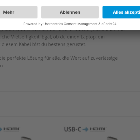
iter und die dreifache Abschirmung dieses Kabels
nd Schutz vor Störungen. Genießen Sie eine klare und
sem langlebigen und zuverlässigen Kabel.
gt über USB-C-Stecker auf USB-C-Stecker, zusammen mit
che Vielseitigkeit. Egal, ob du einen Laptop, ein
diesem Kabel bist du bestens gerüstet.
e perfekte Lösung für alle, die Wert auf zuverlässige
n.