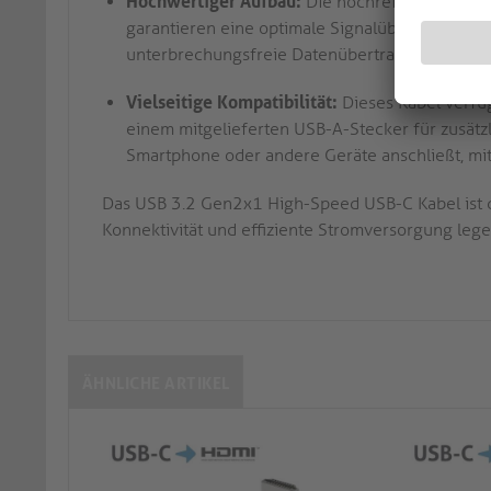
Hochwertiger Aufbau:
Die hochreinen Kupferle
garantieren eine optimale Signalübertragung u
unterbrechungsfreie Datenübertragung mit die
Vielseitige Kompatibilität:
Dieses Kabel verfü
einem mitgelieferten USB-A-Stecker für zusätzli
Smartphone oder andere Geräte anschließt, mit 
Das USB 3.2 Gen2x1 High-Speed USB-C Kabel ist di
Konnektivität und effiziente Stromversorgung lege
ÄHNLICHE ARTIKEL