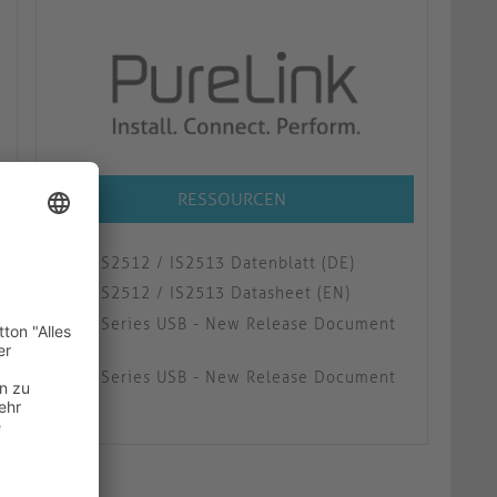
RESSOURCEN
IS2512 / IS2513 Datenblatt (DE)
IS2512 / IS2513 Datasheet (EN)
iSeries USB - New Release Document
(DE)
iSeries USB - New Release Document
(EN)