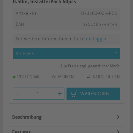
0.50m, InstallerPack 60pcs
Artikel-Nr.
FI-U300-005-PCK
EAN
4251364744444
Für weitere Informationen bitte
einloggen
.
Ihr Preis
*
Alle Preise zzgl. gesetzlicher MwSt.
VERFÜGBAR
MERKEN
VERGLEICHEN
-
+
WARENKORB
Beschreibung
Features