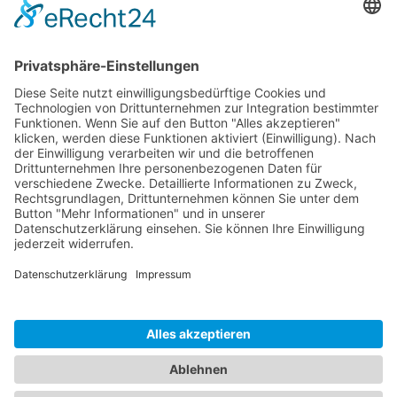
Logistik
Dokumente
Ähnliche Artikel
HOTLINE
ONEAV.EU
NIEDERLASSUNGEN
NEWSLETTER