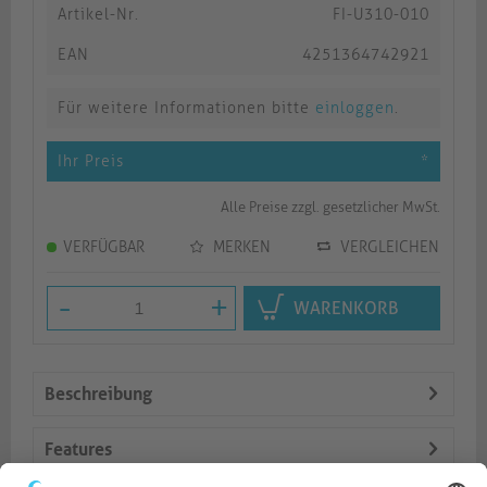
Artikel-Nr.
FI-U310-010
EAN
4251364742921
Für weitere Informationen bitte
einloggen
.
Ihr Preis
*
Alle Preise zzgl. gesetzlicher MwSt.
VERFÜGBAR
MERKEN
VERGLEICHEN
-
+
WARENKORB
Beschreibung
Features