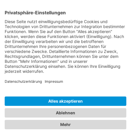
Dokumente
Ähnliche Artikel
HOTLINE
ONEAV.EU
NIEDERLASSUNGEN
NEWSLETTER
© 2026 PureLink GmbH - OneAV B2B-Shop - * All prices plus resp. VAT and