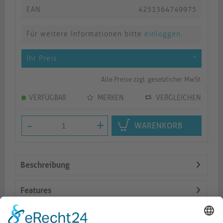
EAN
4251364749975
Für weitere Informationen bitte
einloggen
.
Ihr Preis
*
Alle Preise zzgl. gesetzlicher MwSt.
VERFÜGBAR
MERKEN
VERGLEICHEN
-
+
WARENKORB
Beschreibung
Features
Logistik