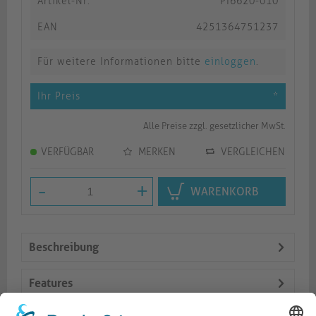
Artikel-Nr.
PI6620-010
EAN
4251364751237
Für weitere Informationen bitte
einloggen
.
Ihr Preis
*
Alle Preise zzgl. gesetzlicher MwSt.
VERFÜGBAR
MERKEN
VERGLEICHEN
-
+
WARENKORB
Beschreibung
Features