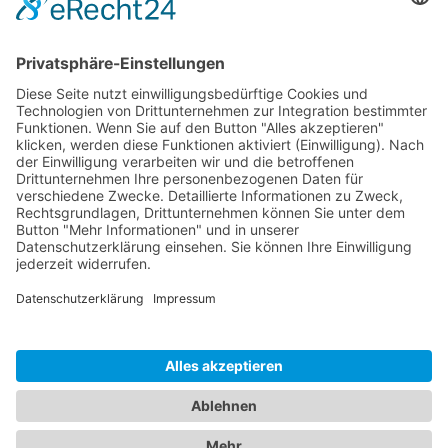
Logistik
Dokumente
Ähnliche Artikel
HOTLINE
ONEAV.EU
NIEDERLASSUNGEN
NEWSLETTER