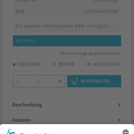
Artikel-Nr.
PI6620-030
EAN
4251364751268
Für weitere Informationen bitte
einloggen
.
Ihr Preis
*
Alle Preise zzgl. gesetzlicher MwSt.
VERFÜGBAR
MERKEN
VERGLEICHEN
-
+
WARENKORB
Beschreibung
Features