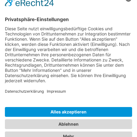
Logistik
Dokumente
Ähnliche Artikel
HOTLINE
ONEAV.EU
NIEDERLASSUNGEN
NEWSLETTER