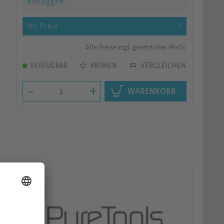
einloggen
.
Ihr Preis
*
Alle Preise zzgl. gesetzlicher MwSt.
VERFÜGBAR
MERKEN
VERGLEICHEN
-
+
WARENKORB