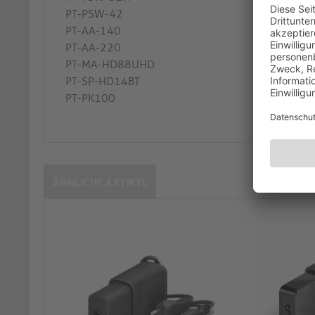
PT-PSW-42
PT-AA-140
PT-AA-220
PT-MA-HD88UHD
PT-SP-HD14BT
PT-PK100
ÄHNLICHE ARTIKEL