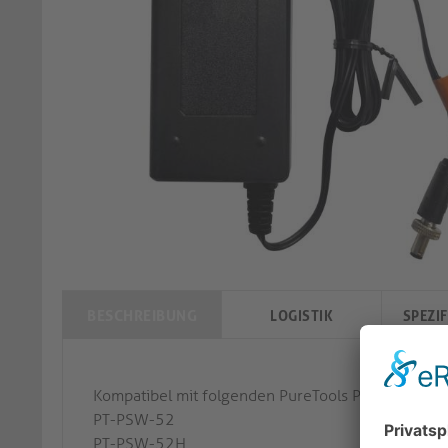
BESCHREIBUNG
LOGISTIK
SPEZI
Kompatibel mit folgenden PureTools Produkten:
PT-PSW-52
PT-PSW-52H