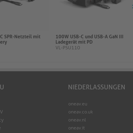
 SPR-Netzteil mit
100W USB-C und USB-A GaN III
ery
Ladegerät mit PD
VL-PSU110
EU
NIEDERLASSUNGEN
oneav.eu
AV
oneav.co.uk
cy
oneav.nl
e
oneav.it