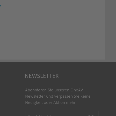
UK-Adapter-Set für Ladegerät VL-
PSU110 - schwarz
Netzteil 12V, 1A, 12
VL-PSU110-UK
PT-PS-12V1A
NEWSLETTER
Abonnieren Sie unseren OneAV
Newsletter und verpassen Sie keine
Neuigkeit oder Aktion mehr.