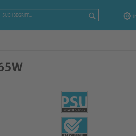
I
 65W