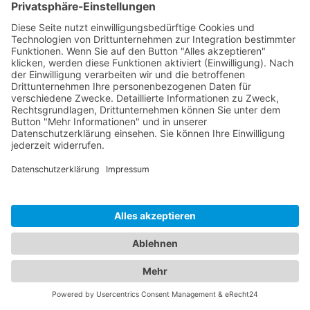
4K 18Gbps HDMI Audio De-Embedder und Embedder
PT-C-HDAEDE
Audioauskopplung und -integration mit HDMI und
D/A Ein- / Ausgängen
Unterstützt 18Gbps für Auflösungen bis zu 4K
UltraHD 60Hz
Komplexe Audiomanipulation inkl. MIC/LINE Mixing
und HDMI Integration
VERFÜGBAR
MERKEN
VERGLEICHEN
-
+
WARENKORB