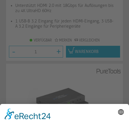
Unterstützt HDMI 2.0 mit 18Gbps für Auflösungen bis
zu 4K UltraHD 60Hz
1 USB-B 3.2 Eingang für jeden HDMI-Eingang, 3 USB-
A 3.2 Eingänge für Peripheriegeräte
VERFÜGBAR
MERKEN
VERGLEICHEN
-
+
WARENKORB