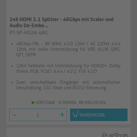
2x8 HDMI 2.1 Splitter - 48Gbps mit Scaler und
Audio De-Embe...
PT-SP-HD28-48G
48Gbps FRL - 8K 60Hz 4:2:0 12bit / 4K 120Hz 4:4:4
12bit, mit voller Unterstützung für VRR, ALLM, QMS,
QFT, SBTM
12bit Farbtiefe mit Unterstützung für HDR10+, Dolby
Vision, RGB, YCbCr 4:4:4 / 4:2:2, YUV 4:2:0
Zwei umschaltbare Eingänge mit automatischer
Umschaltung, CEC-Taste und RS232-Steuerung
VERFÜGBAR
MERKEN
VERGLEICHEN
-
+
WARENKORB