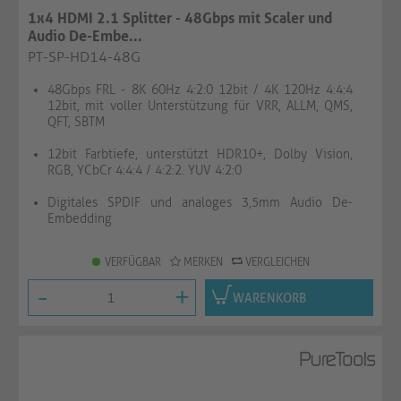
1x4 HDMI 2.1 Splitter - 48Gbps mit Scaler und
Audio De-Embe...
PT-SP-HD14-48G
48Gbps FRL - 8K 60Hz 4:2:0 12bit / 4K 120Hz 4:4:4
12bit, mit voller Unterstützung für VRR, ALLM, QMS,
QFT, SBTM
12bit Farbtiefe, unterstützt HDR10+, Dolby Vision,
RGB, YCbCr 4:4:4 / 4:2:2. YUV 4:2:0
Digitales SPDIF und analoges 3,5mm Audio De-
Embedding
VERFÜGBAR
MERKEN
VERGLEICHEN
-
+
WARENKORB