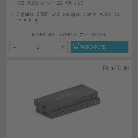
RGB, YCbCr 4:4:4 / 4:2:2. YUV 4:2:0
Digitales SPDIF und analoges 3,5mm Audio De-
Embedding
VERFÜGBAR
MERKEN
VERGLEICHEN
-
+
WARENKORB