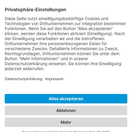
Dokumente
Ähnliche Artikel
HOTLINE
ONEAV.EU
NIEDERLASSUNGEN
NEWSLETTER
© 2026 PureLink GmbH - OneAV B2B-Shop - * All prices plus resp. VAT and