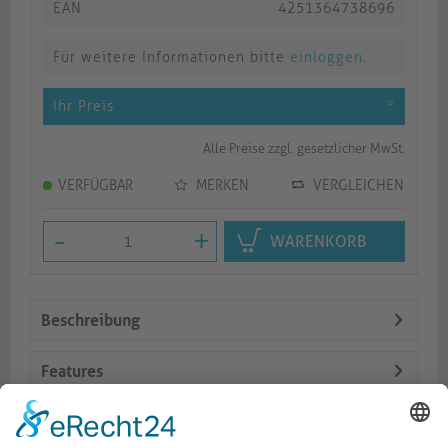
EAN
4251364738696
Für weitere Informationen bitte
einloggen
.
Ihr Preis
*
Alle Preise zzgl. gesetzlicher MwSt.
VERFÜGBAR
MERKEN
VERGLEICHEN
-
+
WARENKORB
Beschreibung
Features
Logistik