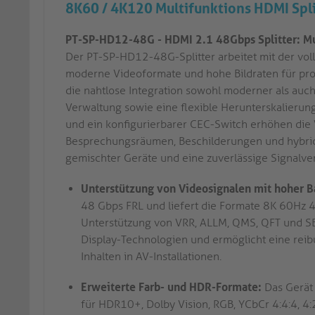
8K60 / 4K120 Multifunktions HDMI Spli
PT-SP-HD12-48G - HDMI 2.1 48Gbps Splitter: Mul
Der PT-SP-HD12-48G-Splitter arbeitet mit der vol
moderne Videoformate und hohe Bildraten für pro
die nahtlose Integration sowohl moderner als auc
Verwaltung sowie eine flexible Herunterskalierun
und ein konfigurierbarer CEC-Switch erhöhen die Vi
Besprechungsräumen, Beschilderungen und hybrid
gemischter Geräte und eine zuverlässige Signalve
Unterstützung von Videosignalen mit hoher B
48 Gbps FRL und liefert die Formate 8K 60Hz 4
Unterstützung von VRR, ALLM, QMS, QFT und SB
Display-Technologien und ermöglicht eine re
Inhalten in AV-Installationen.
Erweiterte Farb- und HDR-Formate:
Das Gerät 
für HDR10+, Dolby Vision, RGB, YCbCr 4:4:4, 4: