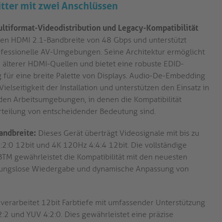
tter mit zwei Anschlüssen
tiformat-Videodistribution und Legacy-Kompatibilität
len HDMI 2.1-Bandbreite von 48 Gbps und unterstützt
fessionelle AV-Umgebungen. Seine Architektur ermöglicht
h älterer HDMI-Quellen und bietet eine robuste EDID-
g für eine breite Palette von Displays. Audio-De-Embedding
elseitigkeit der Installation und unterstützen den Einsatz in
en Arbeitsumgebungen, in denen die Kompatibilität
rteilung von entscheidender Bedeutung sind.
andbreite:
Dieses Gerät überträgt Videosignale mit bis zu
:2:0 12bit und 4K 120Hz 4:4:4 12bit. Die vollständige
TM gewährleistet die Kompatibilität mit den neuesten
ibungslose Wiedergabe und dynamische Anpassung von
verarbeitet 12bit Farbtiefe mit umfassender Unterstützung
2:2 und YUV 4:2:0. Dies gewährleistet eine präzise