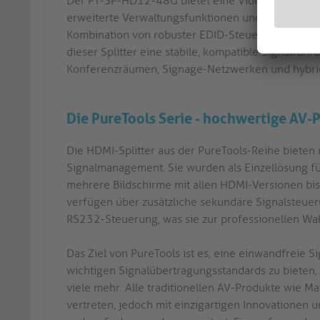
Der PT-SP-HD12-48G bietet eine Videoverteilung m
erweiterte Verwaltungsfunktionen und unterstützt 
Kombination von robuster EDID-Steuerung, wählb
dieser Splitter eine stabile, kompatible Signalfüh
Konferenzräumen, Signage-Netzwerken und hybri
Die PureTools Serie - hochwertige AV
Die HDMI-Splitter aus der PureTools-Reihe bieten 
Signalmanagement. Sie wurden als Einzellösung fü
mehrere Bildschirme mit allen HDMI-Versionen bis
verfügen über zusätzliche sekundäre Signalsteuer
RS232-Steuerung, was sie zur professionellen Wahl
Das Ziel von PureTools ist es, eine einwandfreie 
wichtigen Signalübertragungsstandards zu bieten, 
viele mehr. Alle traditionellen AV-Produkte wie Ma
vertreten, jedoch mit einzigartigen Innovationen 