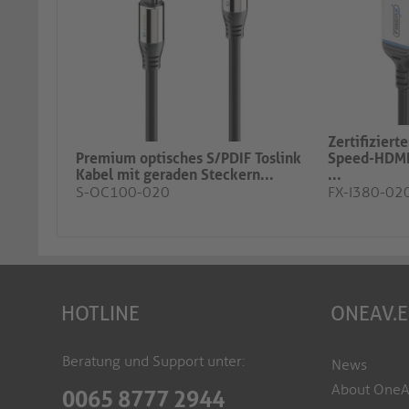
Zertifiziert
Premium optisches S/PDIF Toslink
Speed-HDMI
Kabel mit geraden Steckern...
...
S-OC100-020
FX-I380-02
HOTLINE
ONEAV.
Beratung und Support unter:
News
About One
0065 8777 2944