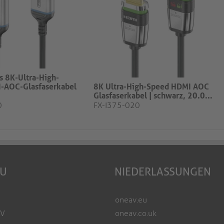
es 8K-Ultra-High-
-AOC-Glasfaserkabel
8K Ultra-High-Speed HDMI AOC
Glasfaserkabel | schwarz, 20.0...
0
FX-I375-020
EU
NIEDERLASSUNGEN
oneav.eu
AV
oneav.co.uk