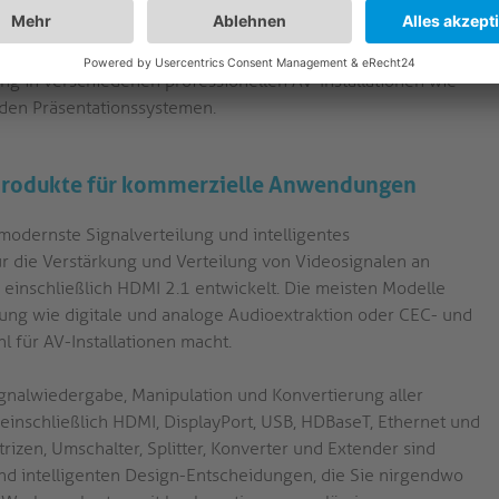
it hoher Bandbreite, eine flexible Audioextraktion und
sowohl aktuelle als auch ältere HDMI-Geräte. Durch die
arem CEC-Betrieb und integriertem Downscaling ermöglicht
rung in verschiedenen professionellen AV-Installationen wie
den Präsentationssystemen.
-Produkte für kommerzielle Anwendungen
modernste Signalverteilung und intelligentes
r die Verstärkung und Verteilung von Videosignalen an
 einschließlich HDMI 2.1 entwickelt. Die meisten Modelle
ung wie digitale und analoge Audioextraktion oder CEC- und
 für AV-Installationen macht.
Signalwiedergabe, Manipulation und Konvertierung aller
einschließlich HDMI, DisplayPort, USB, HDBaseT, Ethernet und
trizen, Umschalter, Splitter, Konverter und Extender sind
und intelligenten Design-Entscheidungen, die Sie nirgendwo