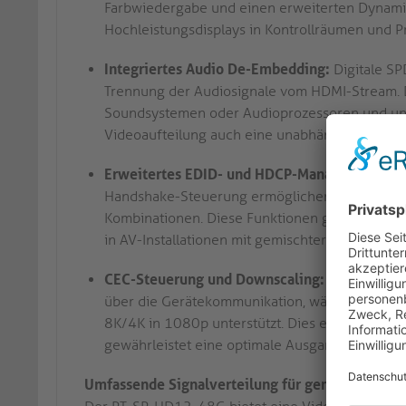
Farbwiedergabe und einen erweiterten Dynami
Hochleistungsdisplays in Kontrollräumen und P
Integriertes Audio De-Embedding:
Digitale S
Trennung der Audiosignale vom HDMI-Stream. Di
Soundsystemen oder Audioprozessoren und unte
Videoaufteilung auch eine unabhängige Audiover
Erweitertes EDID- und HDCP-Management:
Um
Handshake-Steuerung ermöglichen einen stabile
Kombinationen. Diese Funktionen gewährleisten
in AV-Installationen mit gemischter Technologie
CEC-Steuerung und Downscaling:
Ein vom Benu
über die Gerätekommunikation, während die int
8K/4K in 1080p unterstützt. Dies ermöglicht ei
gewährleistet eine optimale Ausgangsauflösung
Umfassende Signalverteilung für gemischte A