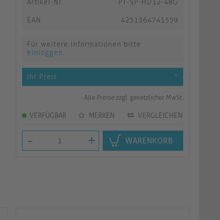
Artikel-Nr.
PT-SP-HD12-48G
EAN
4251364741559
Für weitere Informationen bitte
einloggen
.
Ihr Preis
*
Alle Preise zzgl. gesetzlicher MwSt.
VERFÜGBAR
MERKEN
VERGLEICHEN
-
+
WARENKORB