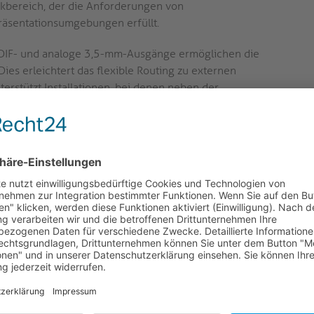
kbereich, der die Anforderungen von
räsentationsumgebungen erfüllt.
PDIF- und analoge 3,5-mm-Ausgänge ermöglichen die
es erleichtert das flexible Routing zu externen
rstützt Installationen, bei denen neben der
teilung erforderlich ist.
fassende EDID-Management-Optionen und HDCP 1.4/2.3
n Betrieb bei unterschiedlichen Quellen- und Display-
 zuverlässige Kompatibilität und verhindern Signalverluste
.
tzer wählbarer CEC-Ein/Aus-Schalter bietet Kontrolle
egrierte Skalierung die Konvertierung von 8K in 4K und
ne nahtlose Integration mit älteren Bildschirmen und
 für jedes angeschlossene Gerät.
V-Umgebungen