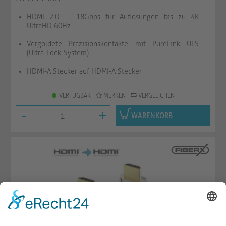
HDMI 2.0 — 18Gbps für Auflösungen bis zu 4K
UltraHD 60Hz
Vergoldete Präzisionskontakte mit PureLink ULS
(Ultra-Lock-System)
HDMI-A Stecker auf HDMI-A Stecker
VERFÜGBAR
MERKEN
VERGLEICHEN
-
+
WARENKORB