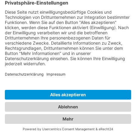
4K Premium High-Speed HDMI AOC Glasfaserkabel |
schwarz, 10...
FX-I355-010
HDMI 2.0 — 18Gbps für Auflösungen bis zu 4K
UltraHD 60Hz
Vergoldete Präzisionskontakte mit PureLink ULS
(Ultra-Lock-System)
HDMI-A Stecker auf HDMI-A Stecker
VERFÜGBAR
MERKEN
VERGLEICHEN
-
+
WARENKORB