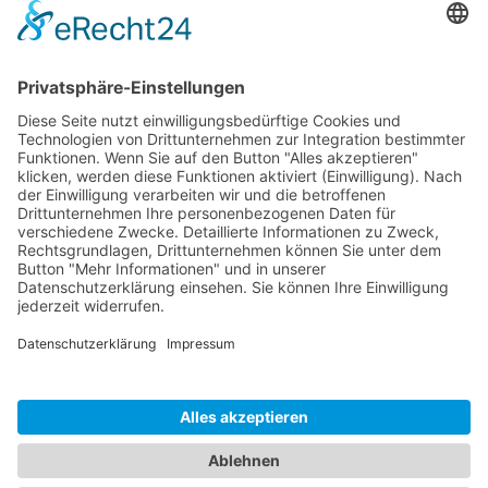
Lieferumfang
Dokumente
Ähnliche Artikel
HOTLINE
ONEAV.EU
NIEDERLASSUNGEN
NEWSLETTER