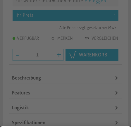
Für weitere Informationen bitte
einloggen
.
Ihr Preis
*
Alle Preise zzgl. gesetzlicher MwSt.
VERFÜGBAR
MERKEN
VERGLEICHEN
-
+
WARENKORB
Beschreibung
Features
Logistik
Spezifikationen