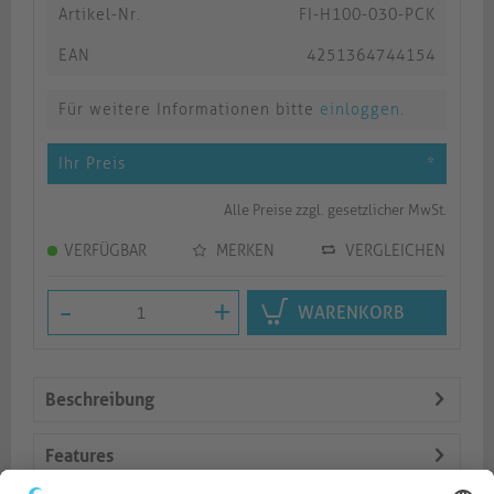
Artikel-Nr.
FI-H100-030-PCK
EAN
4251364744154
Für weitere Informationen bitte
einloggen
.
Ihr Preis
*
Alle Preise zzgl. gesetzlicher MwSt.
VERFÜGBAR
MERKEN
VERGLEICHEN
-
+
WARENKORB
Beschreibung
Features