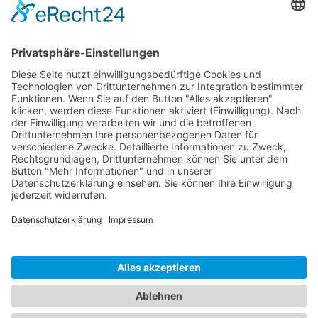
Logistik
Dokumente
Ähnliche Artikel
HOTLINE
ONEAV.EU
NIEDERLASSUNGEN
NEWSLETTER