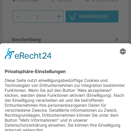
VERFÜGBAR
MERKEN
VERGLEICHEN
-
+
WARENKORB
Beschreibung
Features
Logistik
Ähnliche Artikel
HOTLINE
ONEAV.EU