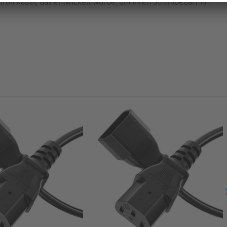
tromkabel, das entwickelt wurde, um Ihren Strombedarf im