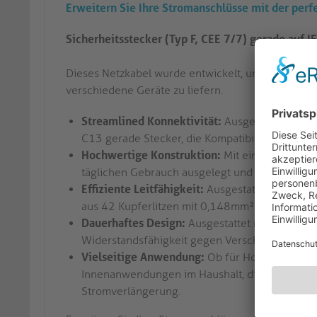
Erweitern Sie Ihre Stromanschlüsse mit der perf
Sicherheitsstecker (Typ F, CEE 7/7) gerade auf 
Dieses Netzkabel wurde entwickelt, um nahtlose K
verschiedene Geräte zu liefern.
Streamlined Konnektivität:
Ausgestattet mit e
C13 gerade Stecker, die Kompatibilität mit eine
Hochwertige Konstruktion:
Mit einem PVC-Auße
täglichen Gebrauch ausgelegt und bietet eine 
Effiziente Leitfähigkeit:
Ausgestattet mit 3 In
aus 42 Kupferlitzen mit 0,148mm² bestehen, sor
Dauerhaftes Design:
Ausgestattet mit einem pr
Widerstandsfähigkeit gegen Verschleiß gewährl
Vielseitige Anwendung:
Ob für Home-Entertai
Innenanwendungen im Haushalt, dieses Stromkabe
Stromverlängerung.