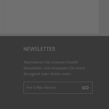
Netzkabel - IEC-Verlängerung IEC
Netzkabel - Eurostec
(C13) auf IEC (C14) gerade...
IEC-Buchse (C7) gerad
X-C13P-C13F-050B
X-ESG-C7G-010B
NEWSLETTER
Abonnieren Sie unseren OneAV
Newsletter und verpassen Sie keine
Neuigkeit oder Aktion mehr.