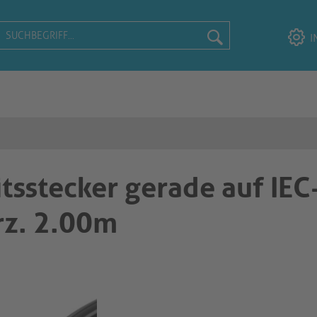
I
itsstecker gerade auf IE
rz. 2.00m