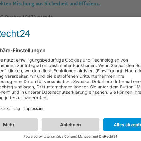
ekten Mischung aus Sicherheit und Effizienz.
IEC-Buchse (C13) gerade
onnektivität und zuverlässige Stromübertragung für
inem Sicherheitsstecker (Typ F, CEE 7/7) gerade auf IEC
r breiten Palette von Geräten.
nmantel (H05-VV-F) ist dieses Netzkabel für den
zuverlässige Stromübertragung.
nenleitern mit einem Durchmesser von 0.75mm², die jeweils
gen für optimale Leitfähigkeit und Haltbarkeit.
äzisen Knickschutz, der Langlebigkeit und
eistet.
nment-Systeme, Büroeinrichtungen oder andere
l ist die ultimative Wahl für eine zuverlässige