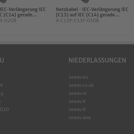
 IEC-Verlängerung IEC
Netzkabel - IEC-Verlängerung IEC
C (C14) gerade...
(C13) auf IEC (C14) gerade...
3F-020B
X-C13P-C13F-030B
EU
NIEDERLASSUNGEN
oneav.eu
AV
oneav.co.uk
cy
oneav.nl
e
oneav.it
2020
oneav.fr
oneav.asia