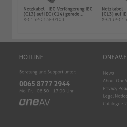
Netzkabel - IEC-Verlängerung IEC
Netzkabel -
(C13) auf IEC (C14) gerade...
(C13) auf IE
X-C13P-C13F-010B
X-C13P-C1
HOTLINE
ONEAV.
Beratung und Support unter:
News
About One
0065 8777 2944
Privacy Poli
Mo.-Fr. - 08:30 - 17:00 Uhr
Legal Notic
Catalogue 