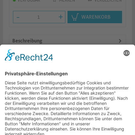
VERFÜGBAR
MERKEN
VERGLEICHEN
-
+
WARENKORB
Beschreibung
Features
Logistik
Ähnliche Artikel
HOTLINE
ONEAV.EU