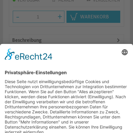
VERFÜGBAR
MERKEN
VERGLEICHEN
-
+
WARENKORB
Beschreibung
Features
Logistik
Ähnliche Artikel
HOTLINE
ONEAV.EU