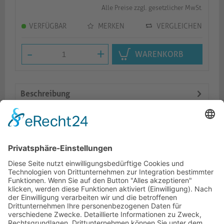
Alle Preise zzgl. gesetzlicher MwSt.
VERFÜGBAR
MERKEN
VERGLEICHEN
-
+
WARENKORB
Beschreibung
Features
Logistik
Ähnliche Artikel
HOTLINE