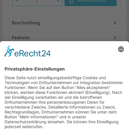
-
+
WARENKORB
Beschreibung
Features
Logistik
Dokumente
Ähnliche Artikel
HOTLINE
ONEAV.EU