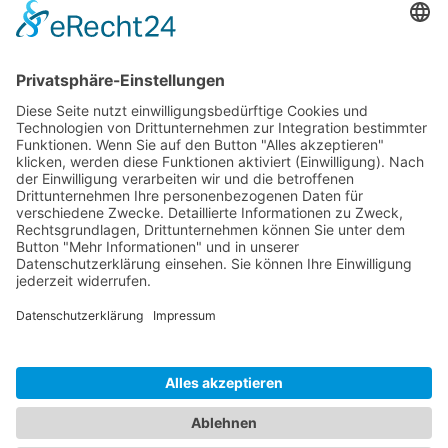
Dokumente
Zubehör
Ähnliche Artikel
HOTLINE
ONEAV.EU
NIEDERLASSUNGEN
NEWSLETTER