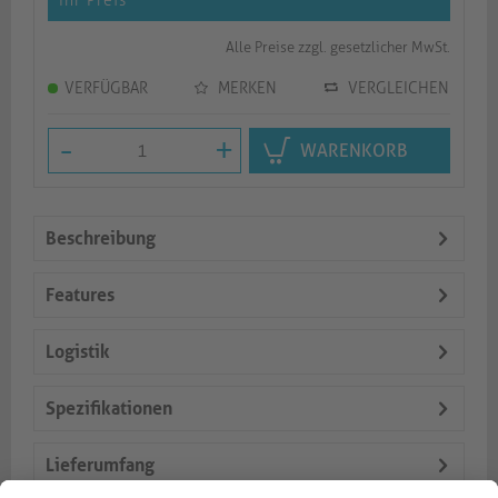
Ihr Preis
*
Alle Preise zzgl. gesetzlicher MwSt.
VERFÜGBAR
MERKEN
VERGLEICHEN
-
+
WARENKORB
Beschreibung
Features
Logistik
Spezifikationen
Lieferumfang